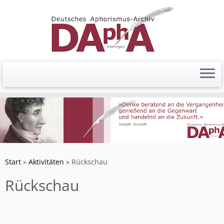
Zum
Inhalt
springen
Start
»
Aktivitäten
»
Rückschau
Rückschau