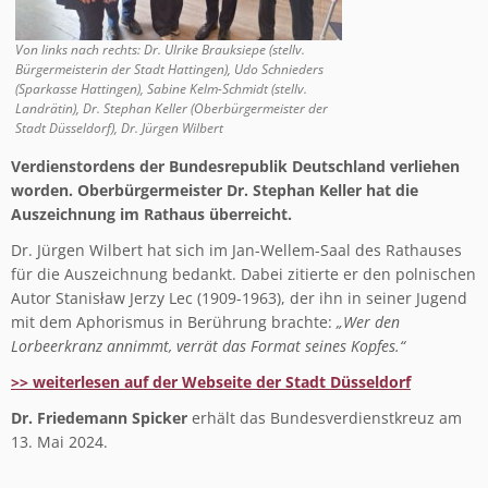
Von links nach rechts: Dr. Ulrike Brauksiepe (stellv.
Bürgermeisterin der Stadt Hattingen), Udo Schnieders
(Sparkasse Hattingen), Sabine Kelm-Schmidt (stellv.
Landrätin), Dr. Stephan Keller (Oberbürgermeister der
Stadt Düsseldorf), Dr. Jürgen Wilbert
Verdienstordens der Bundesrepublik Deutschland verliehen
worden. Oberbürgermeister Dr. Stephan Keller hat die
Auszeichnung im Rathaus überreicht.
Dr. Jürgen Wilbert hat sich im Jan-Wellem-Saal des Rathauses
für die Auszeichnung bedankt. Dabei zitierte er den polnischen
Autor Stanisław Jerzy Lec (1909-1963), der ihn in seiner Jugend
mit dem Aphorismus in Berührung brachte:
„Wer den
Lorbeerkranz annimmt, verrät das Format seines Kopfes.“
>> weiterlesen auf der Webseite der Stadt Düsseldorf
Dr. Friedemann Spicker
erhält das Bundesverdienstkreuz am
13. Mai 2024.