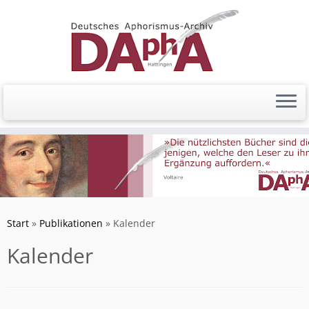
Zum
Inhalt
springen
Start
»
Publikationen
»
Kalender
Kalender