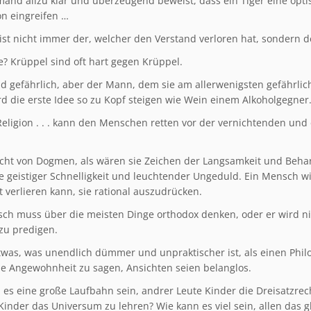
and allzu klar und überzeugend beweist, dass ein Tiger eine optisc
on eingreifen …
 ist nicht immer der, welcher den Verstand verloren hat, sondern d
e? Krüppel sind oft hart gegen Krüppel.
nd gefährlich, aber der Mann, dem sie am allerwenigsten gefährli
rd die erste Idee so zu Kopf steigen wie Wein einem Alkoholgegner
Religion . . . kann den Menschen retten vor der vernichtenden und 
cht von Dogmen, als wären sie Zeichen der Langsamkeit und Beharrl
 geistiger Schnelligkeit und leuchtender Ungeduld. Ein Mensch w
t verlieren kann, sie rational auszudrücken.
ch muss über die meisten Dinge orthodox denken, oder er wird ni
 zu predigen.
etwas, was unendlich dümmer und unpraktischer ist, als einen Phi
die Angewohnheit zu sagen, Ansichten seien belanglos.
 es eine große Laufbahn sein, andrer Leute Kinder die Dreisatzre
Kinder das Universum zu lehren? Wie kann es viel sein, allen das gl