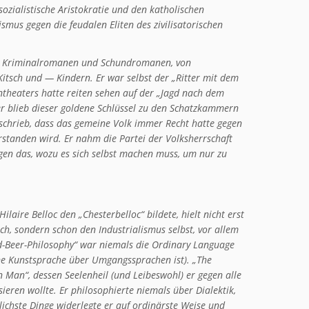
ozialistische Aristokratie und den katholischen
smus gegen die feudalen Eliten des zivilisatorischen
on Kriminalromanen und Schundromanen, von
itsch und — Kindern. Er war selbst der „Ritter mit dem
entheaters hatte reiten sehen auf der „Jagd nach dem
er blieb dieser goldene Schlüssel zu den Schatzkammern
schrieb, dass das gemeine Volk immer Recht hatte gegen
verstanden wird. Er nahm die Partei der Volksherrschaft
egen das, wozu es sich selbst machen muss, um nur zu
aire Belloc den „Chesterbelloc“ bildete, hielt nicht erst
h, sondern schon den Industrialismus selbst, vor allem
and-Beer-Philosophy“ war niemals die Ordinary Language
eine Kunstsprache über Umgangssprachen ist). „The
Man“, dessen Seelenheil (und Leibeswohl) er gegen alle
eren wollte. Er philosophierte niemals über Dialektik,
ichste Dinge widerlegte er auf ordinärste Weise und