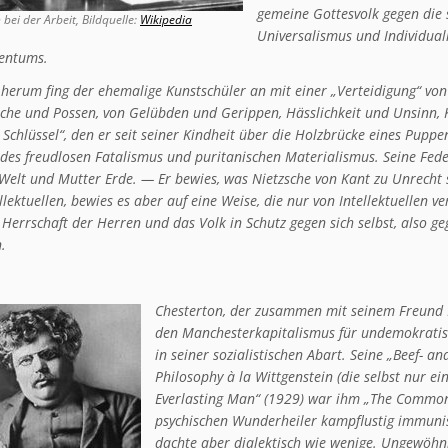
gemeine Gottesvolk gegen die s
 bei der Arbeit, Bildquelle:
Wikipedia
Universalismus und Individuali
tentums.
erum fing der ehemalige Kunstschüler an mit einer „Verteidigung“ v
che und Possen, von Gelübden und Gerippen, Hässlichkeit und Unsinn, K
Schlüssel“, den er seit seiner Kindheit über die Holzbrücke eines Pupp
des freudlosen Fatalismus und puritanischen Materialismus. Seine Fed
Welt und Mutter Erde. — Er bewies, was Nietzsche von Kant zu Unrecht 
ellektuellen, bewies es aber auf eine Weise, die nur von Intellektuellen 
 Herrschaft der Herren und das Volk in Schutz gegen sich selbst, also g
.
Chesterton, der zusammen mit seinem Freund Hil
den Manchesterkapitalismus für undemokratisc
in seiner sozialistischen Abart. Seine „Beef- 
Philosophy à la Wittgenstein (die selbst nur 
Everlasting Man“ (1929) war ihm „The Common 
psychischen Wunderheiler kampflustig immunisi
dachte aber dialektisch wie wenige. Ungewöhnl