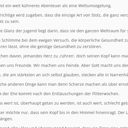
 ist ein weit kühneres Abenteuer als eine Weltumsegelung.
richtige wird zugeben, dass die einzige Art von Stolz, die ganz ve
lz zu sein.
e Glanz der Jugend liegt darin, dass sie den ganzen Weltraum für 
as Schlimme bei dem ewigen Versuch, die körperliche Gesundheit z
ren lässt, ohne die geistige Gesundheit zu zerstören.
chen davon, jemandes Herz zu ‚rühren‘, doch seinen Kopf kann man
en uns Freunde. Wir machen uns Feinde. Aber Gott macht uns d
, die am stärksten an sich selbst glauben, stecken alle in Narrenh
che anderen Dinge kann man denn Scherze machen als über ernst
k der Ehe kommt nach den Enttäuschungen der Flitterwochen.
as wert ist, überhaupt getan zu werden, ist auch wert, schlecht ge
ter möchte nur, dass sein Kopf bis in den Himmel hineinragt. Der
wängen.