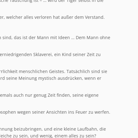
he Täuschung ist – … wird der Tiger selbst in die
er, welcher alles verloren hat außer dem Verstand.
ch sind, das ist der Mann mit Ideen … Dem Mann ohne
.
erniedrigenden Sklaverei, ein Kind seiner Zeit zu
ichkeit menschlichen Geistes. Tatsächlich sind sie
ird seine Meinung mystisch ausdrücken, wenn er
emals auch nur genug Zeit finden, seine eigene
losophen wegen seiner Ansichten ins Feuer zu werfen.
chnung beizubringen, und eine kleine Laufbahn, die
eiche zu sein, und wenig, einem alles zu sein?