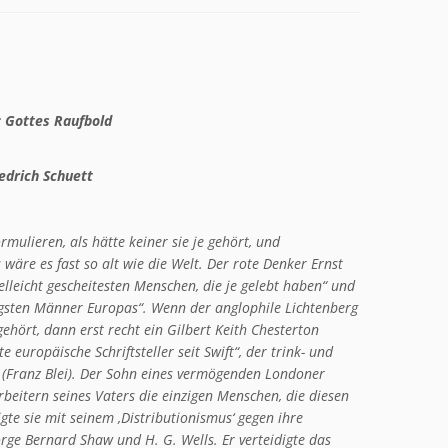
: Gottes Raufbold
edrich Schuett
mulieren, als hätte keiner sie je gehört, und
s wäre es fast so alt wie die Welt. Der rote Denker Ernst
elleicht gescheitesten Menschen, die je gelebt haben“ und
gsten Männer Europas“. Wenn der anglophile Lichtenberg
gehört, dann erst recht ein Gilbert Keith Chesterton
e europäische Schriftsteller seit Swift“, der trink- und
 (Franz Blei). Der Sohn eines vermögenden Londoner
beitern seines Vaters die einzigen Menschen, die diesen
te sie mit seinem ,Distributionismus‘ gegen ihre
orge Bernard Shaw und H. G. Wells. Er verteidigte das