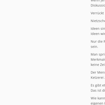
Wenn jem
Diskussi
Verrückt
Nietzsch
Ideen si
Ideen wi
Nur die 
sein.
Man spri
Merkmale
keine Zei
Der Mens
Ketzerei
Es gibt 
Das ist 
Wie kann
eigenen 