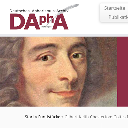
Zum
Startseite
Inhalt
springen
Publikat
Start
»
Fundstücke
»
Gilbert Keith Chesterton: Gottes