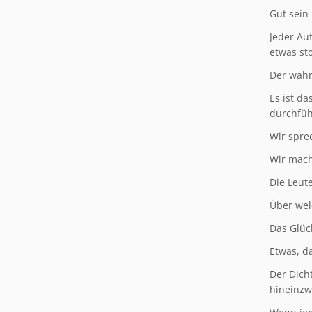
Gut sein
Jeder Auf
etwas sto
Der wahr
Es ist d
durchfüh
Wir spre
Wir mach
Die Leute
Über wel
Das Glüc
Etwas, d
Der Dich
hineinz