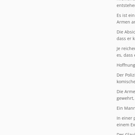
entstehe
Es ist e
Armen an
Die Absic
dass er k
Je reiche
es, dass
Hoffnung
Der Poliz
komische
Die Arme
gewehrt,
Ein Mann 
In einer
einem Exk
Der Glau