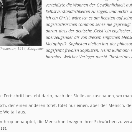
verteidigte die Wonnen der Gewöhnlichkeit au
Selbstverständlichkeiten zu sagen, und nichts w
ich ein Christ, wäre ich es am liebsten auf se
angelsächsischen common sense nie gepredigt w
daran, dass der deutsche ,Geist‘ ein englischer 
überzeugender als von diesem einfachen Mensc
Metaphysik. Sophisten hielten ihn, der philoso
Chesterton, 1914, Bildquelle:
abgefeimt frivolen Sophisten. Heinz Rühmann 
harmlos. Welcher Verleger macht Chestertons 
e Fortschritt besteht darin, nach der Stelle auszuschauen, wo man
h, der einen anderen tötet, tötet nur einen, aber der Mensch, der 
e Weltall aus.
nthrop behauptet, die Menschheit wegen ihrer Schwächen zu verach
sst.