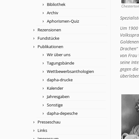
Bibliothek
Chesterton
Archiv
Spezialis
Aphorismen-Quiz
Um 1900 h
Rezensionen
Volksspra
Fundstücke
Goldenen 
Publikationen
Drachen“ 
Wir über uns
von Frau 
seine Int
Tagungsbände
gegen die
Wettbewerbsanthologien
überleben
dapha-drucke
Kalender
Jahresgaben
Sonstige
dapha-depesche
Presseschau
Links
Impressum