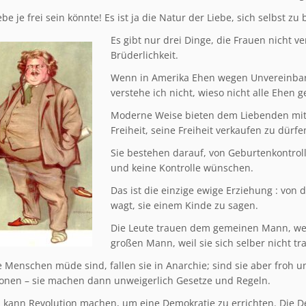
ebe je frei sein könnte! Es ist ja die Natur der Liebe, sich selbst zu
Es gibt nur drei Dinge, die Frauen nicht v
Brüderlichkeit.
Wenn in Amerika Ehen wegen Unvereinbar
verstehe ich nicht, wieso nicht alle Ehen
Moderne Weise bieten dem Liebenden mit
Freiheit, seine Freiheit verkaufen zu dürfen
Sie bestehen darauf, von Geburtenkontro
und keine Kontrolle wünschen.
Das ist die einzige ewige Erziehung : von
wagt, sie einem Kinde zu sagen.
Die Leute trauen dem gemeinen Mann, weil
großen Mann, weil sie sich selber nicht tr
 Menschen müde sind, fallen sie in Anarchie; sind sie aber froh un
onen – sie machen dann unweigerlich Gesetze und Regeln.
kann Revolution machen, um eine Demokratie zu errichten. Die De