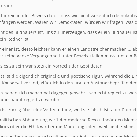
n kann.
in hinreichender Beweis dafür, dass wir nicht wesentlich demokrati
fangen werden. Wären wir Demokraten, würden wir fragen, was 
ht des Bildhauers ist, uns zu überzeugen, dass er ein Bildhauer is
ein Redner ist.
r einer ist, desto leichter kann er einen Landstreicher machen … a
 er seine ganze Vergangenheit unter Beweis stellen muss, um ein 
slos zu sein war stets ein Vorrecht der Gebildeten.
ist ist die eigentlich originelle und poetische Figur, während die E
 Konservative sind, glücklich in den uralten Anstandsbegriffen der
n haben sich manchmal dagegen gewehrt, schlecht regiert zu we
 überhaupt regiert zu werden.
ist zornig über eine Verleumdung, weil sie falsch ist, aber über ein
 politischen Abhandlung wirft der moderne Revolutionär den Mensch
urs über die Ethik wird er die Moral angreifen, weil sie die Mensc
be des Tyrannen an sich selber ist nur Enttäuschung an der Mensc