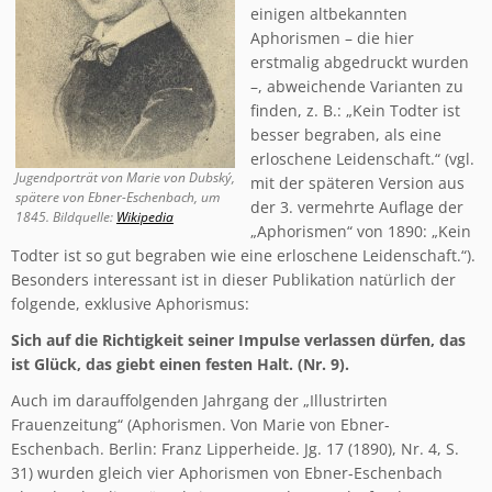
einigen altbekannten
Aphorismen – die hier
erstmalig abgedruckt wurden
–, abweichende Varianten zu
finden, z. B.: „Kein Todter ist
besser begraben, als eine
erloschene Leidenschaft.“ (vgl.
Jugendporträt von Marie von Dubský,
mit der späteren Version aus
spätere von Ebner-Eschenbach, um
der 3. vermehrte Auflage der
1845. Bildquelle:
Wikipedia
„Aphorismen“ von 1890: „Kein
Todter ist so gut begraben wie eine erloschene Leidenschaft.“).
Besonders interessant ist in dieser Publikation natürlich der
folgende, exklusive Aphorismus:
Sich auf die Richtigkeit seiner Impulse verlassen dürfen, das
ist Glück, das giebt einen festen Halt. (Nr. 9).
Auch im darauffolgenden Jahrgang der „Illustrirten
Frauenzeitung“ (Aphorismen. Von Marie von Ebner-
Eschenbach. Berlin: Franz Lipperheide. Jg. 17 (1890), Nr. 4, S.
31) wurden gleich vier Aphorismen von Ebner-Eschenbach