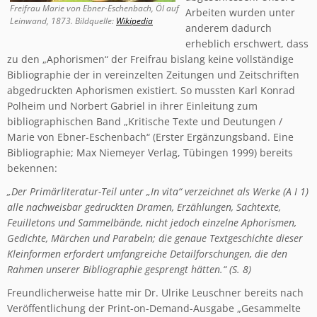
Freifrau Marie von Ebner-Eschenbach, Öl auf
Arbeiten wurden unter
Leinwand, 1873. Bildquelle:
Wikipedia
anderem dadurch
erheblich erschwert, dass
zu den „Aphorismen“ der Freifrau bislang keine vollständige
Bibliographie der in vereinzelten Zeitungen und Zeitschriften
abgedruckten Aphorismen existiert. So mussten Karl Konrad
Polheim und Norbert Gabriel in ihrer Einleitung zum
bibliographischen Band „Kritische Texte und Deutungen /
Marie von Ebner-Eschenbach“ (Erster Ergänzungsband. Eine
Bibliographie; Max Niemeyer Verlag, Tübingen 1999) bereits
bekennen:
„Der Primärliteratur-Teil unter „In vita“ verzeichnet als Werke (A I 1)
alle nachweisbar gedruckten Dramen, Erzählungen, Sachtexte,
Feuilletons und Sammelbände, nicht jedoch einzelne Aphorismen,
Gedichte, Märchen und Parabeln; die genaue Textgeschichte dieser
Kleinformen erfordert umfangreiche Detailforschungen, die den
Rahmen unserer Bibliographie gesprengt hätten.“ (S. 8)
Freundlicherweise hatte mir Dr. Ulrike Leuschner bereits nach
Veröffentlichung der Print-on-Demand-Ausgabe „Gesammelte