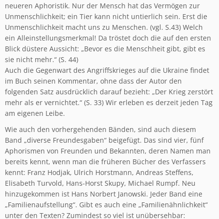
neueren Aphoristik. Nur der Mensch hat das Vermögen zur
Unmenschlichkeit; ein Tier kann nicht untierlich sein. Erst die
Unmenschlichkeit macht uns zu Menschen. (vgl. S.43) Welch
ein Alleinstellungsmerkmal! Da tröstet doch die auf den ersten
Blick düstere Aussicht: „Bevor es die Menschheit gibt, gibt es
sie nicht mehr.“ (S. 44)
Auch die Gegenwart des Angriffskrieges auf die Ukraine findet
im Buch seinen Kommentar, ohne dass der Autor den
folgenden Satz ausdrücklich darauf bezieht: „Der Krieg zerstört
mehr als er vernichtet.“ (S. 33) Wir erleben es derzeit jeden Tag
am eigenen Leibe.
Wie auch den vorhergehenden Bänden, sind auch diesem
Band „diverse Freundesgaben“ beigefügt. Das sind vier, fünf
Aphorismen von Freunden und Bekannten, deren Namen man
bereits kennt, wenn man die früheren Bücher des Verfassers
kennt: Franz Hodjak, Ulrich Horstmann, Andreas Steffens,
Elisabeth Turvold, Hans-Horst Skupy, Michael Rumpf. Neu
hinzugekommen ist Hans Norbert Janowski. Jeder Band eine
„Familienaufstellung“. Gibt es auch eine „Familienähnlichkeit“
unter den Texten? Zumindest so viel ist unübersehbar: