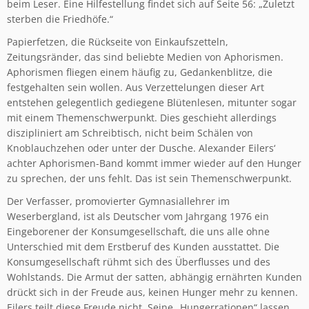
beim Leser. Eine Hilfestellung findet sich auf Seite 56: „Zuletzt
sterben die Friedhöfe.“
Papierfetzen, die Rückseite von Einkaufszetteln,
Zeitungsränder, das sind beliebte Medien von Aphorismen.
Aphorismen fliegen einem häufig zu, Gedankenblitze, die
festgehalten sein wollen. Aus Verzettelungen dieser Art
entstehen gelegentlich gediegene Blütenlesen, mitunter sogar
mit einem Themenschwerpunkt. Dies geschieht allerdings
diszipliniert am Schreibtisch, nicht beim Schälen von
Knoblauchzehen oder unter der Dusche. Alexander Eilers‘
achter Aphorismen-Band kommt immer wieder auf den Hunger
zu sprechen, der uns fehlt. Das ist sein Themenschwerpunkt.
Der Verfasser, promovierter Gymnasiallehrer im
Weserbergland, ist als Deutscher vom Jahrgang 1976 ein
Eingeborener der Konsumgesellschaft, die uns alle ohne
Unterschied mit dem Erstberuf des Kunden ausstattet. Die
Konsumgesellschaft rühmt sich des Überflusses und des
Wohlstands. Die Armut der satten, abhängig ernährten Kunden
drückt sich in der Freude aus, keinen Hunger mehr zu kennen.
Eilers teilt diese Freude nicht. Seine „Hungerrationen“ lassen