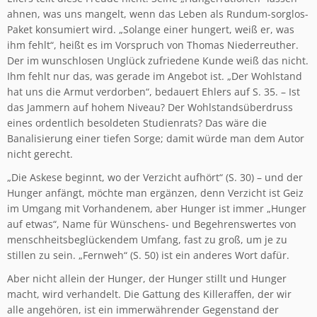
ahnen, was uns mangelt, wenn das Leben als Rundum-sorglos-
Paket konsumiert wird. „Solange einer hungert, weiß er, was
ihm fehlt“, heißt es im Vorspruch von Thomas Niederreuther.
Der im wunschlosen Unglück zufriedene Kunde weiß das nicht.
Ihm fehlt nur das, was gerade im Angebot ist. „Der Wohlstand
hat uns die Armut verdorben“, bedauert Ehlers auf S. 35. – Ist
das Jammern auf hohem Niveau? Der Wohlstandsüberdruss
eines ordentlich besoldeten Studienrats? Das wäre die
Banalisierung einer tiefen Sorge; damit würde man dem Autor
nicht gerecht.
„Die Askese beginnt, wo der Verzicht aufhört“ (S. 30) – und der
Hunger anfängt, möchte man ergänzen, denn Verzicht ist Geiz
im Umgang mit Vorhandenem, aber Hunger ist immer „Hunger
auf etwas“, Name für Wünschens- und Begehrenswertes von
menschheitsbeglückendem Umfang, fast zu groß, um je zu
stillen zu sein. „Fernweh“ (S. 50) ist ein anderes Wort dafür.
Aber nicht allein der Hunger, der Hunger stillt und Hunger
macht, wird verhandelt. Die Gattung des Killeraffen, der wir
alle angehören, ist ein immerwährender Gegenstand der