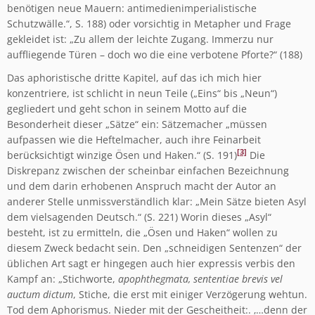
benötigen neue Mauern: antimedienimperialisti­sche
Schutzwälle.“, S. 188) oder vorsichtig in Metapher und Frage
gekleidet ist: „Zu allem der leichte Zugang. Immerzu nur
auffliegende Türen – doch wo die eine verbotene Pforte?“ (188)
Das aphoristische dritte Kapitel, auf das ich mich hier
konzentriere, ist schlicht in neun Teile („Eins“ bis „Neun“)
gegliedert und geht schon in seinem Motto auf die
Besonderheit dieser „Sätze“ ein: Sätzemacher „müssen
aufpassen wie die Heftelmacher, auch ihre Feinarbeit
[3]
berücksichtigt win­zige Ösen und Haken.“ (S. 191)
Die
Diskrepanz zwischen der scheinbar einfachen Bezeichnung
und dem darin erhobenen Anspruch macht der Autor an
anderer Stelle unmissverständlich klar: „Mein Sätze bieten Asyl
dem vielsagenden Deutsch.“ (S. 221) Worin dieses „Asyl“
besteht, ist zu ermitteln, die „Ösen und Haken“ wollen zu
diesem Zweck bedacht sein. Den „schneidigen Sentenzen“ der
üblichen Art sagt er hingegen auch hier expressis verbis den
Kampf an: „Stichworte,
apophthegmata, sententiae brevis vel
auctum dictum
, Stiche, die erst mit einiger Verzögerung wehtun.
Tod dem Aphorismus. Nieder mit der Gescheitheit:. ‚…denn der