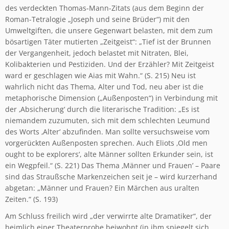
des verdeckten Thomas-Mann-Zitats (aus dem Beginn der
Roman-Tetralogie „Joseph und seine Brüder“) mit den
Umweltgiften, die unsere Gegenwart belasten, mit dem zum
bösartigen Täter mutierten „Zeitgeist“: „Tief ist der Brunnen
der Vergangenheit, jedoch belastet mit Nitraten, Blei,
Kolibakterien und Pestiziden. Und der Erzähler? Mit Zeitgeist
ward er geschlagen wie Aias mit Wahn.“ (S. 215) Neu ist
wahrlich nicht das Thema, Alter und Tod, neu aber ist die
metaphorische Dimension („Außenposten“) in Verbindung mit
der ‚Absicherung‘ durch die literarische Tradition: „Es ist
niemandem zuzumuten, sich mit dem schlechten Leumund
des Worts ‚Alter‘ abzufinden. Man sollte versuchsweise vom
vorgerückten Außenposten sprechen. Auch Eliots ‚Old men
ought to be explorers‘, alte Männer sollten Erkunder sein, ist
ein Wegpfeil.“ (S. 221) Das Thema ‚Männer und Frauen’ – Paare
sind das Straußsche Markenzeichen seit je – wird kurzerhand
abgetan: „Männer und Frauen? Ein Märchen aus uralten
Zeiten.“ (S. 193)
Am Schluss freilich wird „der verwirrte alte Dramatiker“, der
heimlich einer Theaterprobe beiwohnt (in ihm spiegelt sich