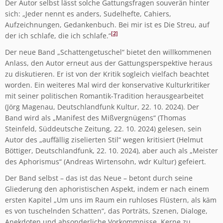
Der Autor selbst lässt solche Gattungsfragen souverän hinter
sich: „Jeder nennt es anders, Sudelhefte, Cahiers,
Aufzeichnungen, Gedankenbuch. Bei mir ist es Die Streu, auf
[2]
der ich schlafe, die ich schlafe.“
Der neue Band „Schattengetuschel“ bietet den willkommenen
Anlass, den Autor erneut aus der Gattungsperspektive heraus
zu diskutieren. Er ist von der Kritik sogleich vielfach beachtet
worden. Ein weiteres Mal wird der konservative Kulturkritiker
mit seiner politischen Romantik-Tradition herausgearbeitet
(Jörg Magenau, Deutschlandfunk Kultur, 22. 10. 2024). Der
Band wird als „Manifest des Mißvergnügens“ (Thomas
Steinfeld, Süddeutsche Zeitung, 22. 10. 2024) gelesen, sein
Autor des „auffällig ziselierten Stil“ wegen kritisiert (Helmut
Böttiger, Deutschlandfunk, 22. 10. 2024), aber auch als „Meister
des Aphorismus“ (Andreas Wirtensohn, wdr Kultur) gefeiert.
Der Band selbst – das ist das Neue – betont durch seine
Gliederung den aphoristischen Aspekt, indem er nach einem
ersten Kapitel „Um uns im Raum ein ruhloses Flüstern, als käm
es von tuschelnden Schatten“, das Porträts, Szenen, Dialoge,
Anekdoten und absonderliche Vorkommnisse, Kerne zu