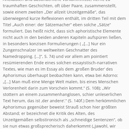
traumhaften Geschichten, oft über Paare, zusammenstellt,
sowie einem zweiten „Der allzeit Unzeitgemäße“, das
überwiegend kurze Reflexionen enthält, im dritten Teil mit dem
Titel „Auch einer: der Sätzemacher“ eben solche „Sätze“
formuliert. Das heißt nicht, dass sich aphoristische Elemente
nicht auch in den beiden anderen Kapiteln aufspüren ließen,
in besonders konzisen Formulierungen ( „[…] Nur ein
Zungenschnalzer im weltweiten Geschnatter des
Namedropping. […]“, S. 74) und vor allem am pointiert
resümierenden Ende eines solchen essayistisch-narrativen
Textes, wie man es im Essay als dem ‚großen Bruder‘ des
Aphorismus überhaupt beobachten kann, etwa bei Adorno:
„[…] Man muß eine Menge Welt malen, bis eines Menschen
Verlorenheit darin zum Vorschein kommt.“ (S. 108); „Wir
stottern an einem zusam­menhanglosen, schier unleserlichen
Text herum, das ist ‚der andere‘.“ (S. 140f.) Dem herkömmli­chen
Aphorismus gegenüber beweist Strauß schon hier größten
Abstand; er bezeichnet die Kritik des Alten, des
Unzeitgemäßen selbstironisch als „schneidige Sentenzen“, ob
sie nun etwas groß­sprecherisch daherkommt („Jawohl, wir