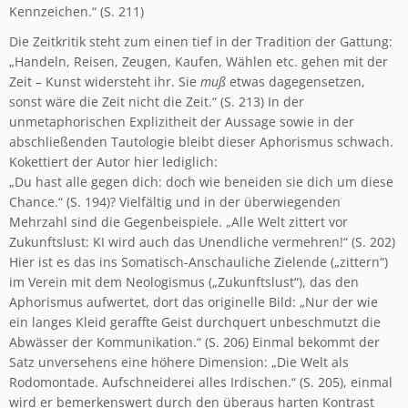
Kennzeichen.“ (S. 211)
Die Zeitkritik steht zum einen tief in der Tradition der Gattung:
„Handeln, Reisen, Zeugen, Kaufen, Wählen etc. gehen mit der
Zeit – Kunst widersteht ihr. Sie
muß
etwas dagegensetzen,
sonst wäre die Zeit nicht die Zeit.“ (S. 213) In der
unmetaphorischen Explizitheit der Aussage sowie in der
abschließenden Tautologie bleibt dieser Aphorismus schwach.
Kokettiert der Autor hier lediglich:
„Du hast alle gegen dich: doch wie beneiden sie dich um diese
Chance.“ (S. 194)? Vielfältig und in der überwiegenden
Mehrzahl sind die Gegenbeispiele. „Alle Welt zittert vor
Zukunftslust: KI wird auch das Unendliche vermehren!“ (S. 202)
Hier ist es das ins Somatisch-Anschauliche Zielende („zittern“)
im Verein mit dem Neologismus („Zukunftslust“), das den
Aphorismus aufwertet, dort das originelle Bild: „Nur der wie
ein langes Kleid geraffte Geist durchquert unbeschmutzt die
Abwässer der Kommunikation.“ (S. 206) Einmal bekommt der
Satz unversehens eine höhere Dimension: „Die Welt als
Rodomontade. Aufschneiderei alles Irdischen.“ (S. 205), einmal
wird er bemerkenswert durch den überaus harten Kontrast