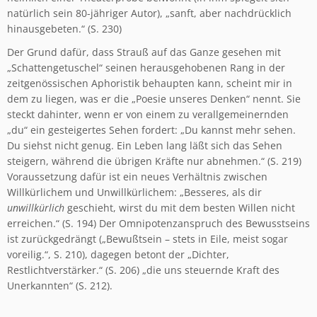
natürlich sein 80-jähriger Autor), „sanft, aber nachdrücklich
hinausgebeten.“ (S. 230)
Der Grund dafür, dass Strauß auf das Ganze gesehen mit
„Schattengetuschel“ seinen herausgehobenen Rang in der
zeitgenössischen Aphoristik behaupten kann, scheint mir in
dem zu liegen, was er die „Poesie unseres Denken“ nennt. Sie
steckt dahinter, wenn er von einem zu verallgemeinernden
„du“ ein gesteigertes Sehen fordert: „Du kannst mehr sehen.
Du siehst nicht genug. Ein Leben lang läßt sich das Sehen
steigern, während die übrigen Kräfte nur abnehmen.“ (S. 219)
Voraussetzung dafür ist ein neues Verhältnis zwischen
Willkürlichem und Unwillkürlichem: „Besseres, als dir
unwillkürlich
geschieht, wirst du mit dem besten Willen nicht
erreichen.“ (S. 194) Der Omnipotenzanspruch des Bewusstseins
ist zurückgedrängt („Bewußtsein – stets in Eile, meist sogar
voreilig.“, S. 210), dagegen betont der „Dichter,
Restlichtverstärker.“ (S. 206) „die uns steuernde Kraft des
Unerkannten“ (S. 212).