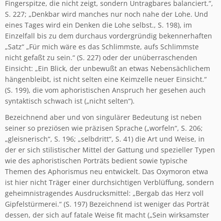
Fingerspitze, die nicht zeigt, sondern Untragbares balanciert.“,
S. 227; „Denkbar wird manches nur noch nahe der Lohe. Und
eines Tages wird ein Denken die Lohe selbst., S. 198), im
Einzelfall bis zu dem durchaus vordergründig bekennerhaften
„Satz“ „Für mich wäre es das Schlimmste, aufs Schlimmste
nicht gefaßt zu sein.“ (S. 227) oder der unüberraschenden
Einsicht: „Ein Blick, der unbewußt an etwas Nebensächlichem
hängenbleibt, ist nicht selten eine Keimzelle neuer Einsicht.“
(S. 199), die vom aphoristischen Anspruch her gesehen auch
syntaktisch schwach ist („nicht selten“).
Bezeichnend aber und von singulärer Bedeutung ist neben
seiner so preziösen wie präzisen Sprache („worfeln“, S. 206;
„gleisnerisch“, S. 196; „selbdritt“, S. 41) die Art und Weise, in
der er sich stilistischer Mittel der Gattung und spezieller Typen
wie des aphoristischen Porträts bedient sowie typische
Themen des Aphorismus neu entwickelt. Das Oxymoron etwa
ist hier nicht Träger einer durchsichtigen Verblüffung, sondern
geheimnistragendes Ausdrucksmittel: „Bergab das Herz voll
Gipfelstürmerei.“ (S. 197) Bezeichnend ist weniger das Porträt
dessen, der sich auf fatale Weise fit macht („Sein wirksamster