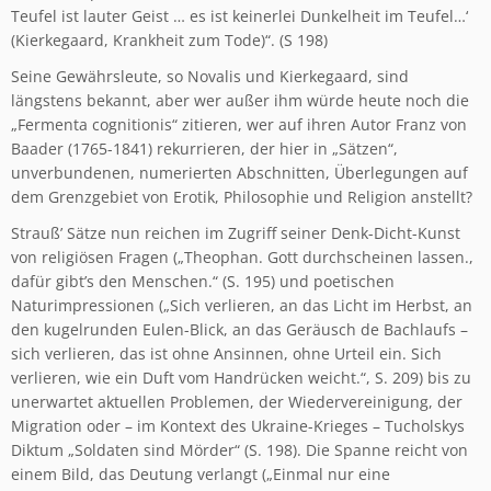
Teufel ist lauter Geist … es ist keinerlei Dunkelheit im Teufel…‘
(Kierkegaard, Krankheit zum Tode)“. (S 198)
Seine Gewährsleute, so Novalis und Kierkegaard, sind
längstens bekannt, aber wer außer ihm würde heute noch die
„Fermenta cognitionis“ zitieren, wer auf ihren Autor Franz von
Baader (1765-1841) rekurrieren, der hier in „Sätzen“,
unverbundenen, numerierten Abschnitten, Überlegungen auf
dem Grenzgebiet von Erotik, Philosophie und Religion anstellt?
Strauß’ Sätze nun reichen im Zugriff seiner Denk-Dicht-Kunst
von religiösen Fragen („Theophan. Gott durchscheinen lassen.,
dafür gibt’s den Menschen.“ (S. 195) und poetischen
Naturimpressionen („Sich verlieren, an das Licht im Herbst, an
den kugelrunden Eulen-Blick, an das Geräusch de Bachlaufs –
sich verlieren, das ist ohne Ansinnen, ohne Urteil ein. Sich
verlieren, wie ein Duft vom Handrücken weicht.“, S. 209) bis zu
unerwartet aktuellen Problemen, der Wiedervereinigung, der
Migration oder – im Kontext des Ukraine-Krieges – Tucholskys
Diktum „Soldaten sind Mörder“ (S. 198). Die Spanne reicht von
einem Bild, das Deutung verlangt („Einmal nur eine