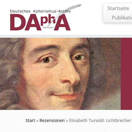
Zum
Startseite
Inhalt
springen
Publikat
Start
»
Rezensionen
»
Elisabeth Turvold: Lichtbrecher