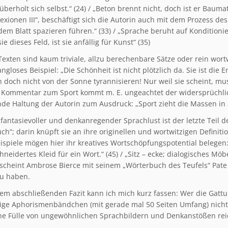
erholt sich selbst.“ (24) / „Beton brennt nicht, doch ist er Baumate
lexionen III“, beschäftigt sich die Autorin auch mit dem Prozess 
f dem Blatt spazieren führen.“ (33) / „Sprache beruht auf Konditi
sie dieses Feld, ist sie anfällig für Kunst“ (35)
Texten sind kaum triviale, allzu berechenbare Sätze oder rein wort
ngloses Beispiel: „Die Schönheit ist nicht plötzlich da. Sie ist die 
h doch nicht von der Sonne tyrannisieren! Nur weil sie scheint, mu
Kommentar zum Sport kommt m. E. ungeachtet der widersprüchlic
de Haltung der Autorin zum Ausdruck: „Sport zieht die Massen in 
fantasievoller und denkanregender Sprachlust ist der letzte Teil d
ch“; darin knüpft sie an ihre originellen und wortwitzigen Defini
ispiele mögen hier ihr kreatives Wortschöpfungspotential belegen: „
eidertes Kleid für ein Wort.“ (45) / „Sitz – ecke; dialogisches Möb
r scheint Ambrose Bierce mit seinem „Wörterbuch des Teufels“ Pat
zu haben.
em abschließenden Fazit kann ich mich kurz fassen: Wer die Gattu
lige Aphorismenbändchen (mit gerade mal 50 Seiten Umfang) nicht nu
ne Fülle von ungewöhnlichen Sprachbildern und Denkanstößen rei