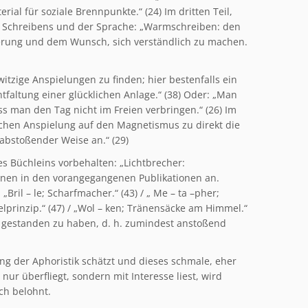
rial für soziale Brennpunkte.“ (24) Im dritten Teil,
des Schreibens und der Sprache: „Warmschreiben: den
onierung und dem Wunsch, sich verständlich zu machen.
witzige Anspielungen zu finden; hier bestenfalls ein
Entfaltung einer glücklichen Anlage.“ (38) Oder: „Man
ss man den Tag nicht im Freien verbringen.“ (26) Im
hen Anspielung auf den Magnetismus zu direkt die
abstoßender Weise an.“ (29)
es Büchleins vorbehalten: „Lichtbrecher:
tionen in den vorangegangenen Publikationen an.
Bril – le; Scharfmacher.“ (43) / „ Me – ta –pher;
elprinzip.“ (47) / „Wol – ken; Tränensäcke am Himmel.“
e gestanden zu haben, d. h. zumindest anstoßend
ng der Aphoristik schätzt und dieses schmale, eher
r überfliegt, sondern mit Interesse liest, wird
ch belohnt.