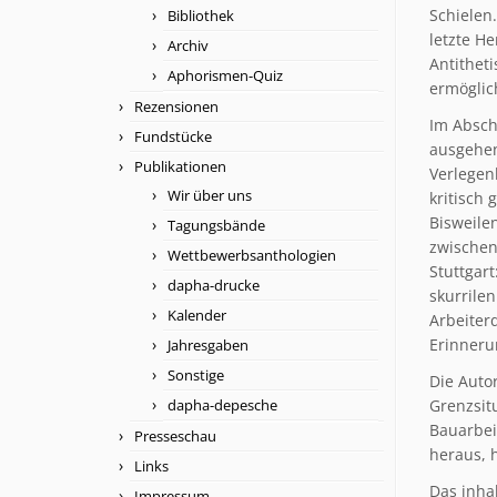
Schielen
Bibliothek
letzte He
Archiv
Antithet
Aphorismen-Quiz
ermöglic
Rezensionen
Im Absch
Fundstücke
ausgehen
Publikationen
Verlegenh
Wir über uns
kritisch
Bisweile
Tagungsbände
zwischen
Wettbewerbsanthologien
Stuttgart
dapha-drucke
skurrilen
Kalender
Arbeiter
Erinnerun
Jahresgaben
Sonstige
Die Auto
dapha-depesche
Grenzsit
Bauarbei
Presseschau
heraus, h
Links
Das inha
Impressum