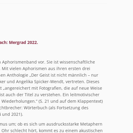
bach: Mergrad 2022.
n Aphorismenband vor. Sie ist wissenschaftliche
. Mit vielen Aphorismen aus ihren ersten drei
en Anthologie „Der Geist ist nicht männlich – nur
er und Angelika Spicker-Wendt, vertreten. Dieses
t „angereichert mit Fotografien, die auf neue Weise
t auch der Titel zu verstehen. Ein leitmotivischer
in Wiederholungen.“ (S. 21 und auf dem Klappentext)
 Lichtbrecher: Wörterbuch (als Fortsetzung des
 und 2021).
ismus um; ob es sich um ausdrucksstarke Metaphern
in Ohr schlecht hört, kommt es zu einem akustischen