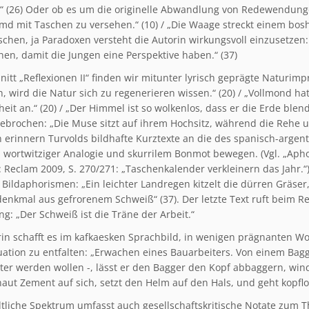
.“ (26) Oder ob es um die originelle Abwandlung von Redewendunge
md mit Taschen zu versehen.“ (10) / „Die Waage streckt einem bosha
ischen, ja Paradoxen versteht die Autorin wirkungsvoll einzusetze
hen, damit die Jungen eine Perspektive haben.“ (37)
nitt „Reflexionen II“ finden wir mitunter lyrisch geprägte Naturim
, wird die Natur sich zu regenerieren wissen.“ (20) / „Vollmond ha
eit an.“ (20) / „Der Himmel ist so wolkenlos, dass er die Erde blend
 gebrochen: „Die Muse sitzt auf ihrem Hochsitz, während die Rehe u
n erinnern Turvolds bildhafte Kurztexte an die des spanisch-argen
 wortwitziger Analogie und skurrilem Bonmot bewegen. (Vgl. „Aphori
: Reclam 2009, S. 270/271: „Taschenkalender verkleinern das Jahr.“
 Bildaphorismen: „Ein leichter Landregen kitzelt die dürren Gräser,
denkmal aus gefrorenem Schweiß“ (37). Der letzte Text ruft beim R
g: „Der Schweiß ist die Träne der Arbeit.“
rin schafft es im kafkaesken Sprachbild, in wenigen prägnanten Wor
uation zu entfalten: „Erwachen eines Bauarbeiters. Von einem Bagg
ter werden wollen -, lässt er den Bagger den Kopf abbaggern, win
aut Zement auf sich, setzt den Helm auf den Hals, und geht kopflos
ltliche Spektrum umfasst auch gesellschaftskritische Notate zum 