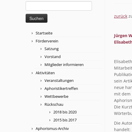
Suchen
nach:
zurück
zu
Startseite
Jürgen W
Förderverein
Elisabet
Satzung
Vorstand
Elisabet
Mitglieder informieren
Mitarbei
Aktivitäten
Publikat
Veranstaltungen
sein Art
neue han
Aphoristikertreffen
mit dem L
Wettbewerbe
Aphorism
Rückschau
Die Kurzt
2018 bis 2020
Wörterbu
2015 bis 2017
Die Auto
Aphorismus-Archiv
handelt: