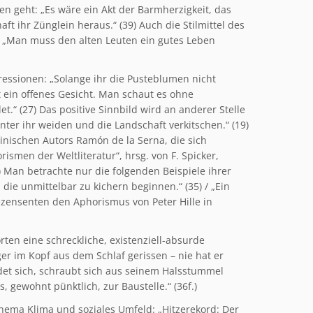
n geht: „Es wäre ein Akt der Barmherzigkeit, das
ft ihr Zünglein heraus.“ (39) Auch die Stilmittel des
n: „Man muss den alten Leuten ein gutes Leben
pressionen: „Solange ihr die Pusteblumen nicht
t ein offenes Gesicht. Man schaut es ohne
et.“ (27) Das positive Sinnbild wird an anderer Stelle
nter ihr weiden und die Landschaft verkitschen.“ (19)
tinischen Autors Ramón de la Serna, die sich
smen der Weltliteratur“, hrsg. von F. Spicker,
) Man betrachte nur die folgenden Beispiele ihrer
 die unmittelbar zu kichern beginnen.“ (35) / „Ein
ezensenten den Aphorismus von Peter Hille in
ten eine schreckliche, existenziell-absurde
er im Kopf aus dem Schlaf gerissen – nie hat er
det sich, schraubt sich aus seinem Halsstummel
, gewohnt pünktlich, zur Baustelle.“ (36f.)
Thema Klima und soziales Umfeld: „Hitzerekord: Der