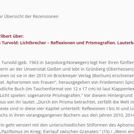
r Übersicht der Rezensionen
ilbert über:
h Turvold: Lichtbrecher – Reflexionen und Prismografien. Lauter
h Turvold (geb. 1963 in Sarpsborg/Norwegen) legt hier ihren fünfte
terin an der Universität Gießen und lebt in Grünberg (Oberhessen)
ionen ist sie in der 2015 im Brockmeyer Verlag (Bochum) erschienen
ikel. Aphorismen von Frauen“, herausgegeben von Friedemann Spick
dliche Buch (im Taschenformat von 12 x 17 cm) ist laut Klappentex
icht spielen: sogenannte Prismografien.“ Vor diesem Hintergrund is
us von ihr lautet: „Durch ein Prisma betrachtet, zerfällt die Welt 
exte sind in diese vier Kapitel unterteilt: Reflexionen I bis III und
chs in ihren vorangegangenen Büchern aus den Jahren 2010, 2014
rin geht versiert mit den unterschiedlichen Stilformen des Aphor
 „Pazifismus im Krieg: Eierlauf zwischen Granaten.“ (15) / „Wenn e