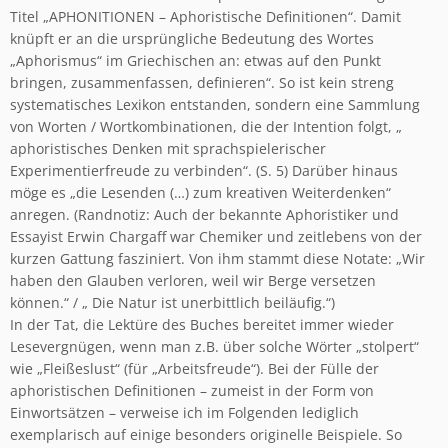
Titel „APHONITIONEN – Aphoristische Definitionen“. Damit
knüpft er an die ursprüngliche Bedeutung des Wortes
„Aphorismus“ im Griechischen an: etwas auf den Punkt
bringen, zusammenfassen, definieren“. So ist kein streng
systematisches Lexikon entstanden, sondern eine Sammlung
von Worten / Wortkombinationen, die der Intention folgt, „
aphoristisches Denken mit sprachspielerischer
Experimentierfreude zu verbinden“. (S. 5) Darüber hinaus
möge es „die Lesenden (…) zum kreativen Weiterdenken“
anregen. (Randnotiz: Auch der bekannte Aphoristiker und
Essayist Erwin Chargaff war Chemiker und zeitlebens von der
kurzen Gattung fasziniert. Von ihm stammt diese Notate: „Wir
haben den Glauben verloren, weil wir Berge versetzen
können.“ / „ Die Natur ist unerbittlich beiläufig.“)
In der Tat, die Lektüre des Buches bereitet immer wieder
Lesevergnügen, wenn man z.B. über solche Wörter „stolpert“
wie „Fleißeslust“ (für „Arbeitsfreude“). Bei der Fülle der
aphoristischen Definitionen – zumeist in der Form von
Einwortsätzen – verweise ich im Folgenden lediglich
exemplarisch auf einige besonders originelle Beispiele. So