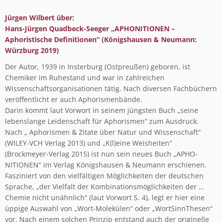
Jürgen Wilbert über:
Hans-Jürgen Quadbeck-Seeger „APHONITIONEN –
Aphoristische Definitionen“ (Königshausen & Neumann:
Würzburg 2019)
Der Autor, 1939 in Insterburg (Ostpreußen) geboren, ist
Chemiker im Ruhestand und war in zahlreichen
Wissenschaftsorganisationen tätig. Nach diversen Fachbüchern
veröffentlicht er auch Aphorismenbände.
Darin kommt laut Vorwort in seinem jüngsten Buch „seine
lebenslange Leidenschaft für Aphorismen“ zum Ausdruck.
Nach „ Aphorismen & Zitate über Natur und Wissenschaft“
(WILEY-VCH Verlag 2013) und „K(l)eine Weisheiten“
(Brockmeyer-Verlag 2015) ist nun sein neues Buch „APHO-
NITIONEN“ im Verlag Königshausen & Neumann erschienen.
Fasziniert von den vielfältigen Möglichkeiten der deutschen
Sprache, „der Vielfalt der Kombinationsmöglichkeiten der …
Chemie nicht unähnlich“ (laut Vorwort S. 4), legt er hier eine
üppige Auswahl von „Wort-Molekülen“ oder „WortSinnThesen“
vor. Nach einem solchen Prinzip entstand auch der originelle