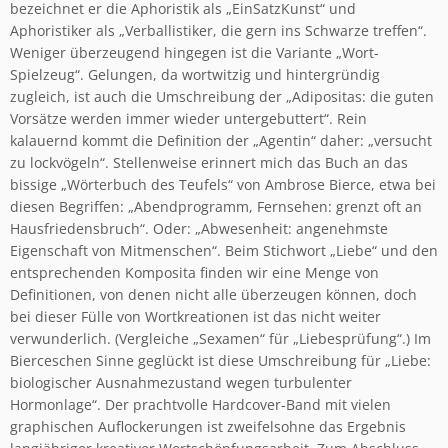
bezeichnet er die Aphoristik als „EinSatzKunst“ und
Aphoristiker als „Verballistiker, die gern ins Schwarze treffen“.
Weniger überzeugend hingegen ist die Variante „Wort-
Spielzeug“. Gelungen, da wortwitzig und hintergründig
zugleich, ist auch die Umschreibung der „Adipositas: die guten
Vorsätze werden immer wieder untergebuttert“. Rein
kalauernd kommt die Definition der „Agentin“ daher: „versucht
zu lockvögeln“. Stellenweise erinnert mich das Buch an das
bissige „Wörterbuch des Teufels“ von Ambrose Bierce, etwa bei
diesen Begriffen: „Abendprogramm, Fernsehen: grenzt oft an
Hausfriedensbruch“. Oder: „Abwesenheit: angenehmste
Eigenschaft von Mitmenschen“. Beim Stichwort „Liebe“ und den
entsprechenden Komposita finden wir eine Menge von
Definitionen, von denen nicht alle überzeugen können, doch
bei dieser Fülle von Wortkreationen ist das nicht weiter
verwunderlich. (Vergleiche „Sexamen“ für „Liebesprüfung“.) Im
Bierceschen Sinne geglückt ist diese Umschreibung für „Liebe:
biologischer Ausnahmezustand wegen turbulenter
Hormonlage“. Der prachtvolle Hardcover-Band mit vielen
graphischen Auflockerungen ist zweifelsohne das Ergebnis