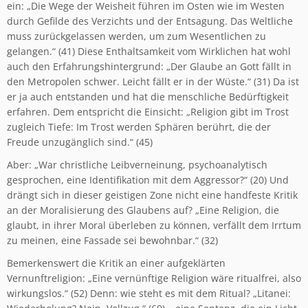
ein: „Die Wege der Weisheit führen im Osten wie im Westen
durch Gefilde des Verzichts und der Entsagung. Das Weltliche
muss zurückgelassen werden, um zum Wesentlichen zu
gelangen.“ (41) Diese Enthaltsamkeit vom Wirklichen hat wohl
auch den Erfahrungshintergrund: „Der Glaube an Gott fällt in
den Metropolen schwer. Leicht fällt er in der Wüste.“ (31) Da ist
er ja auch entstanden und hat die menschliche Bedürftigkeit
erfahren. Dem entspricht die Einsicht: „Religion gibt im Trost
zugleich Tiefe: Im Trost werden Sphären berührt, die der
Freude unzugänglich sind.“ (45)
Aber: „War christliche Leibverneinung, psychoanalytisch
gesprochen, eine Identifikation mit dem Aggressor?“ (20) Und
drängt sich in dieser geistigen Zone nicht eine handfeste Kritik
an der Moralisierung des Glaubens auf? „Eine Religion, die
glaubt, in ihrer Moral überleben zu können, verfällt dem Irrtum
zu meinen, eine Fassade sei bewohnbar.“ (32)
Bemerkenswert die Kritik an einer aufgeklärten
Vernunftreligion: „Eine vernünftige Religion wäre ritualfrei, also
wirkungslos.“ (52) Denn: wie steht es mit dem Ritual? „Litanei: