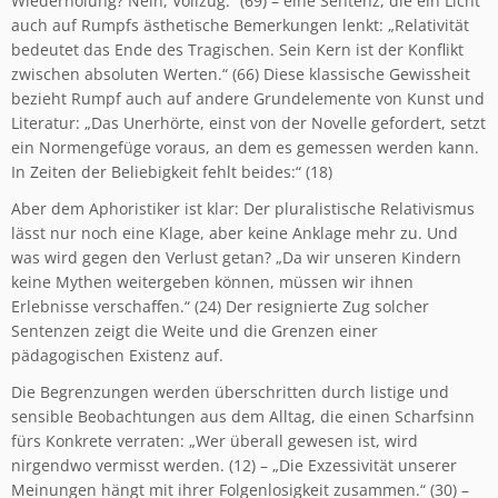
Wiederholung? Nein, Vollzug.“ (69) – eine Sentenz, die ein Licht
auch auf Rumpfs ästhetische Bemerkungen lenkt: „Relativität
bedeutet das Ende des Tragischen. Sein Kern ist der Konflikt
zwischen absoluten Werten.“ (66) Diese klassische Gewissheit
bezieht Rumpf auch auf andere Grundelemente von Kunst und
Literatur: „Das Unerhörte, einst von der Novelle gefordert, setzt
ein Normengefüge voraus, an dem es gemessen werden kann.
In Zeiten der Beliebigkeit fehlt beides:“ (18)
Aber dem Aphoristiker ist klar: Der pluralistische Relativismus
lässt nur noch eine Klage, aber keine Anklage mehr zu. Und
was wird gegen den Verlust getan? „Da wir unseren Kindern
keine Mythen weitergeben können, müssen wir ihnen
Erlebnisse verschaffen.“ (24) Der resignierte Zug solcher
Sentenzen zeigt die Weite und die Grenzen einer
pädagogischen Existenz auf.
Die Begrenzungen werden überschritten durch listige und
sensible Beobachtungen aus dem Alltag, die einen Scharfsinn
fürs Konkrete verraten: „Wer überall gewesen ist, wird
nirgendwo vermisst werden. (12) – „Die Exzessivität unserer
Meinungen hängt mit ihrer Folgenlosigkeit zusammen.“ (30) –