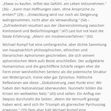
„Etwas zu kaufen, stiftet das Gefühl, am Leben teilzunehmen.“
(36) – „Kann man Hoffnungen säen, ohne Ansprüche zu
ernten?“ (29) – „Entwicklung wird nur noch als Steigerung
wahrgenommen, nicht aber als Verwandlung.“ (54) –
„Zufriedenheit resultiert aus der Übereinstimmung zwischen
Kontostand und Bedürfnisspiegel.“ (47) Last but not least die
fatale Erfahrung: „Altern: ein Insolvenzverfahren.“ (50)
Michael Rumpf hat eine umfangreiche, aber dichte Sammlung
von hauptsächlich philosophischen, ethischen und
literarischen Aphorismen geschrieben, die sich seinem
aphoristischen Werk aufs Beste anschließen. Der aufgeklärte
Humanismus und die geschliffene Schärfe zeigen eher die
Form einer weisheitlichen Sentenz als die polemische Struktur
von Widerspruch, Ironie oder gar Zynismus. Politische
Reflexionen wie diese: „Globalisierung ‚zwei Punkt eins‘: Wir
haben den Nationalstaat überwunden. Nunmehr bilden die
Krisen ein weltweites Netz.“ (43) sind selten. Ein Anflug von
Skepsis durchzieht die Seiten: „Wenn die Vernunft gesiegt
haben wird, wird sich ihr Triumph als glorreicher Pyrrhussieg
erweisen.“ (33) Dem aber hält Michael Rumpf eine