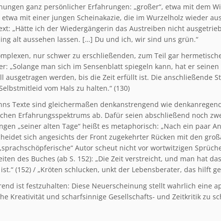
nungen ganz persönlicher Erfahrungen: „großer“, etwa mit dem Wi
, etwa mit einer jungen Scheinakazie, die im Wurzelholz wieder aust
ext: „Hätte ich der Wiedergängerin das Austreiben nicht ausgetri
ing alt aussehen lassen. […] Du und ich, wir sind uns grün.“
omplexen, nur schwer zu erschließenden, zum Teil gar hermetische
r: „Solange man sich im Sensenblatt spiegeln kann, hat er seinen S
l ausgetragen werden, bis die Zeit erfüllt ist. Die anschließende S
Selbstmitleid vom Hals zu halten.“ (130)
ns Texte sind gleichermaßen denkanstrengend wie denkanregend
chen Erfahrungsspektrums ab. Dafür seien abschließend noch zwe
ngen „seiner alten Tage“ heißt es metaphorisch: „Nach ein paar A
heidet sich angesichts der Front zugekehrter Rücken mit den großa
sprachschöpferische“ Autor scheut nicht vor wortwitzigen Sprüche
Seiten des Buches (ab S. 152): „Die Zeit verstreicht, und man hat
ist.“ (152) / „Kröten schlucken, unkt der Lebensberater, das hilft g
end ist festzuhalten: Diese Neuerscheinung stellt wahrlich eine ap
he Kreativität und scharfsinnige Gesellschafts- und Zeitkritik zu s