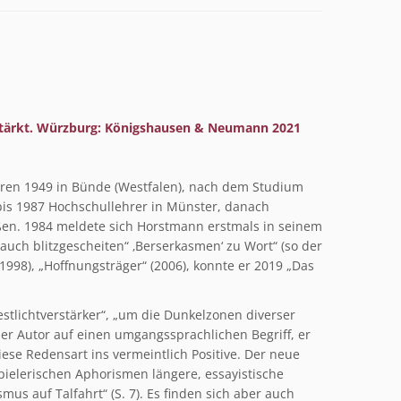
erstärkt. Würzburg: Königshausen & Neumann 2021
oren 1949 in Bünde (Westfalen), nach dem Studium
 bis 1987 Hochschullehrer in Münster, danach
eßen. 1984 meldete sich Horstmann erstmals in seinem
uch blitzgescheiten“ ‚Berserkasmen‘ zu Wort“ (so der
(1998), „Hoffnungsträger“ (2006), konnte er 2019 „Das
stlichtverstärker“, „um die Dunkelzonen diverser
der Autor auf einen umgangssprachlichen Begriff, er
se Redensart ins vermeintlich Positive. Der neue
ielerischen Aphorismen längere, essayistische
mus auf Talfahrt“ (S. 7). Es finden sich aber auch