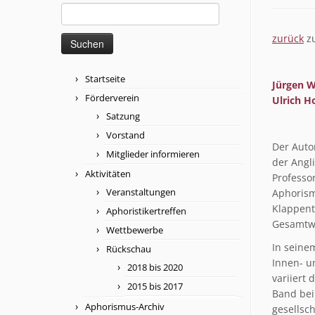
Suchen
nach:
zurück
zu
Startseite
Jürgen W
Förderverein
Ulrich H
Satzung
Vorstand
Der Auto
Mitglieder informieren
der Angl
Aktivitäten
Professo
Veranstaltungen
Aphorism
Klappente
Aphoristikertreffen
Gesamtwe
Wettbewerbe
In seine
Rückschau
Innen- u
2018 bis 2020
variiert
2015 bis 2017
Band bei
Aphorismus-Archiv
gesellsch