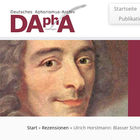
Zum
Startseite
Inhalt
springen
Publikat
Start
»
Rezensionen
»
Ulrich Horstmann: Blasser Sch