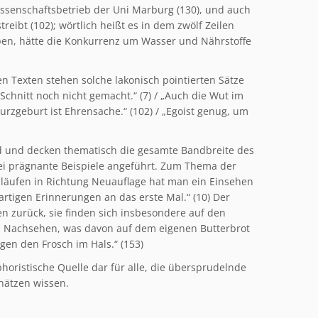
ssenschaftsbetrieb der Uni Marburg (130), und auch
reibt (102); wörtlich heißt es in dem zwölf Zeilen
eben, hätte die Konkurrenz um Wasser und Nährstoffe
n Texten stehen solche lakonisch pointierten Sätze
chnitt noch nicht gemacht.“ (7) / „Auch die Wut im
turzgeburt ist Ehrensache.“ (102) / „Egoist genug, um
 und decken thematisch die gesamte Bandbreite des
i prägnante Beispiele angeführt. Zum Thema der
nläufen in Richtung Neuauflage hat man ein Einsehen
rtigen Erinnerungen an das erste Mal.“ (10) Der
n zurück, sie finden sich insbesondere auf den
 das Nachsehen, was davon auf dem eigenen Butterbrot
egen den Frosch im Hals.“ (153)
horistische Quelle dar für alle, die übersprudelnde
chätzen wissen.