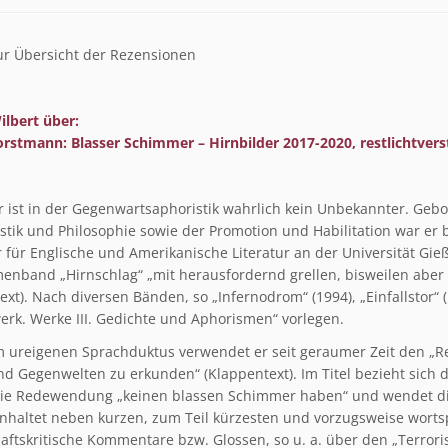
r Übersicht der Rezensionen
ilbert über:
orstmann: Blasser Schimmer – Hirnbilder 2017-2020, restlichtv
r ist in der Gegenwartsaphoristik wahrlich kein Unbekannter. Geb
istik und Philosophie sowie der Promotion und Habilitation war er
r für Englische und Amerikanische Literatur an der Universität Gi
enband „Hirnschlag“ „mit herausfordernd grellen, bisweilen aber a
xt). Nach diversen Bänden, so „Infernodrom“ (1994), „Einfallstor“ 
rk. Werke III. Gedichte und Aphorismen“ vorlegen.
m ureigenen Sprachduktus verwendet er seit geraumer Zeit den „Re
nd Gegenwelten zu erkunden“ (Klappentext). Im Titel bezieht sich 
 die Redewendung „keinen blassen Schimmer haben“ und wendet die
nhaltet neben kurzen, zum Teil kürzesten und vorzugsweise wortsp
aftskritische Kommentare bzw. Glossen, so u. a. über den „Terroris