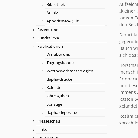
Aufzeich
Bibliothek
„kleiner“
Archiv
langen T
Aphorismen-Quiz
den Setzl
Rezensionen
Derart k
Fundstücke
gegenübe
Publikationen
Bauch wil
Wir über uns
sich das 
Tagungsbände
Horstman
Wettbewerbsanthologien
menschli
Erinneru
dapha-drucke
und besc
Kalender
immens „
Jahresgaben
letzten 
Sonstige
gelandet 
dapha-depesche
Resümier
Presseschau
sprachlic
Links
Impressum